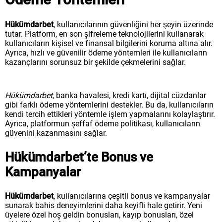
Hükümdarbet
, kullanıcılarının güvenliğini her şeyin üzerinde
tutar. Platform, en son şifreleme teknolojilerini kullanarak
kullanıcıların kişisel ve finansal bilgilerini koruma altına alır.
Ayrıca, hızlı ve güvenilir ödeme yöntemleri ile kullanıcıların
kazançlarını sorunsuz bir şekilde çekmelerini sağlar.
Hükümdarbet
, banka havalesi, kredi kartı, dijital cüzdanlar
gibi farklı ödeme yöntemlerini destekler. Bu da, kullanıcıların
kendi tercih ettikleri yöntemle işlem yapmalarını kolaylaştırır.
Ayrıca, platformun şeffaf ödeme politikası, kullanıcıların
güvenini kazanmasını sağlar.
Hükümdarbet’te Bonus ve
Kampanyalar
Hükümdarbet
, kullanıcılarına çeşitli bonus ve kampanyalar
sunarak bahis deneyimlerini daha keyifli hale getirir. Yeni
üyelere özel hoş geldin bonusları, kayıp bonusları, özel