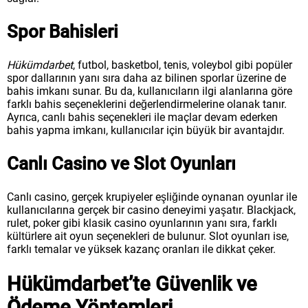
Spor Bahisleri
Hükümdarbet
, futbol, basketbol, tenis, voleybol gibi popüler
spor dallarının yanı sıra daha az bilinen sporlar üzerine de
bahis imkanı sunar. Bu da, kullanıcıların ilgi alanlarına göre
farklı bahis seçeneklerini değerlendirmelerine olanak tanır.
Ayrıca, canlı bahis seçenekleri ile maçlar devam ederken
bahis yapma imkanı, kullanıcılar için büyük bir avantajdır.
Canlı Casino ve Slot Oyunları
Canlı casino, gerçek krupiyeler eşliğinde oynanan oyunlar ile
kullanıcılarına gerçek bir casino deneyimi yaşatır. Blackjack,
rulet, poker gibi klasik casino oyunlarının yanı sıra, farklı
kültürlere ait oyun seçenekleri de bulunur. Slot oyunları ise,
farklı temalar ve yüksek kazanç oranları ile dikkat çeker.
Hükümdarbet’te Güvenlik ve
Ödeme Yöntemleri