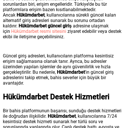
sorunlardan biri, erişim engelleridir. Türkiye’de bu tür
platformlara erişim bazen kısıtlanabilmektedir.
Ancak
Hükümdarbet
, kullanıcılarına sürekli güncel kalan
alternatif giriş adresleri sunarak bu sorunu ortadan
kaldırır.
Hükümdarbet güncel giriş
adresine ulaşmak
için
Hükümdarbet resmi sitesini
ziyaret edebilir veya destek
ekibi ile iletişime geçebilirsiniz.
Güncel giriş adresleri, kullanıcıların platforma kesintisiz
erişim sağlamasına olanak tanır. Ayrıca, bu adresler
üzerinden yapılan işlemler de aynı güvenilirlik ve hızla
gerçekleştirilir. Bu nedenle,
Hükümdarbet
’in güncel giriş
adreslerini takip etmek, bahis severler için büyük bir
avantajdır.
Hükümdarbet Destek Hizmetleri
Bir bahis platformunun başarısı, sunduğu destek hizmetleri
ile doğrudan ilişkilidir.
Hükümdarbet
, kullanıcılarına 7/24
kesintisiz destek hizmeti sunarak her türlü soru ve
sorunlarında yanlarında olur. Canlı destek hattı, e-posta ve